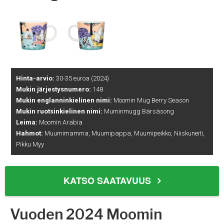
Hinta-arvio:
30-35 euroa (2024)
Mukin järjestysnumero:
148
Mukin englanninkielinen nimi:
Moomin Mug Berry Season
Mukin ruotsinkielinen nimi:
Muminmugg Bärsäsong
Leima:
Moomin Arabia
Hahmot:
Muumimamma, Muumipappa, Muumipeikko, Niiskuneiti,
Pikku Myy
KATSO SAATAVUUS
Vuoden 2024 Moomin