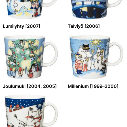
Lumilyhty [2007]
Talviyö [2006]
Joulumuki [2004, 2005]
Millenium [1999–2000]