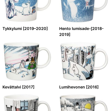
Tykkylumi [2019–2020]
Hento lumisade-[2018-
2019]
Kevättalvi [2017]
Lumihevonen [2016]