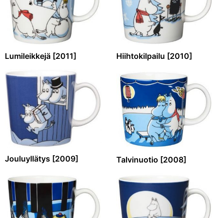
Lumileikkejä [2011]
Hiihtokilpailu [2010]
Jouluyllätys [2009]
Talvinuotio [2008]