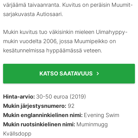
värjäämä taivaanranta. Kuvitus on peräisin Muumit-
sarjakuvasta Autiosaari.
Mukin kuvitus tuo väkisinkin mieleen Uimahyppy-
mukin vuodelta 2006, jossa Muumipeikko on
kesätunnelmissa hyppäämässä veteen.
KATSO SAATAVUUS
Hinta-arvio:
30-50 euroa (2019)
Mukin järjestysnumero:
92
Mukin englanninkielinen nimi:
Evening Swim
Mukin ruotsinkielinen nimi:
Muminmugg
Kvällsdopp