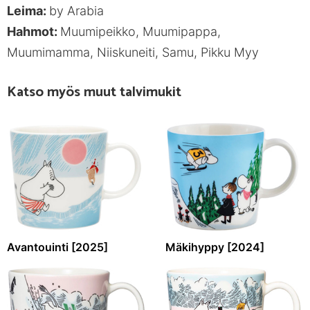
Leima:
by Arabia
Hahmot:
Muumipeikko, Muumipappa,
Muumimamma, Niiskuneiti, Samu, Pikku Myy
Katso myös muut talvimukit
Avantouinti [2025]
Mäkihyppy [2024]