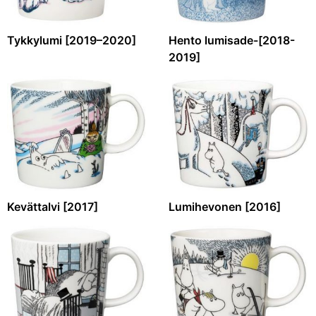
Tykkylumi [2019–2020]
Hento lumisade-[2018-
2019]
Kevättalvi [2017]
Lumihevonen [2016]