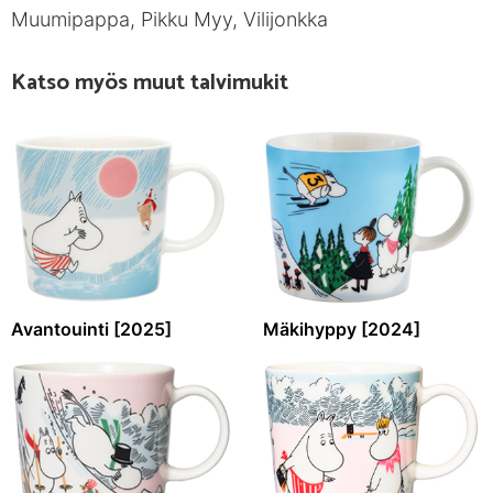
Muumipappa, Pikku Myy, Vilijonkka
Katso myös muut talvimukit
Avantouinti [2025]
Mäkihyppy [2024]