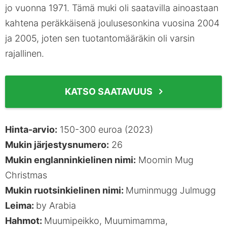
jo vuonna 1971. Tämä muki oli saatavilla ainoastaan
kahtena peräkkäisenä joulusesonkina vuosina 2004
ja 2005, joten sen tuotantomääräkin oli varsin
rajallinen.
KATSO SAATAVUUS
Hinta-arvio:
150-300 euroa (2023)
Mukin järjestysnumero:
26
Mukin englanninkielinen nimi:
Moomin Mug
Christmas
Mukin ruotsinkielinen nimi:
Muminmugg Julmugg
Leima:
by Arabia
Hahmot:
Muumipeikko, Muumimamma,