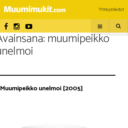
Yhteystiedot
Avainsana:
muumipeikko
unelmoi
Muumipeikko unelmoi [2005]