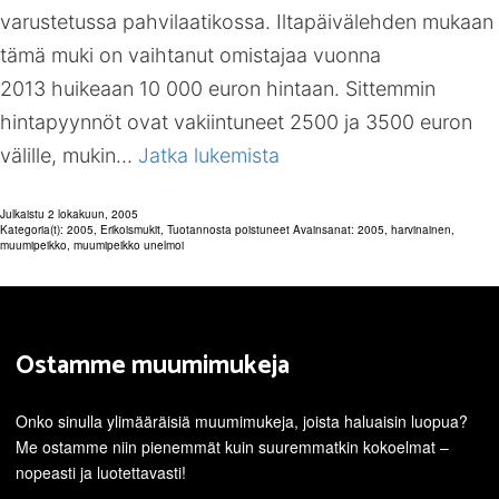
varustetussa pahvilaatikossa. Iltapäivälehden mukaan
tämä muki on vaihtanut omistajaa vuonna
2013 huikeaan 10 000 euron hintaan. Sittemmin
hintapyynnöt ovat vakiintuneet 2500 ja 3500 euron
Muumipeikko
välille, mukin…
Jatka lukemista
unelmoi
Julkaistu
2 lokakuun, 2005
[2005]
Kategoria(t):
2005
,
Erikoismukit
,
Tuotannosta poistuneet
Avainsanat:
2005
,
harvinainen
,
muumipeikko
,
muumipeikko unelmoi
Ostamme muumimukeja
Onko sinulla ylimääräisiä muumimukeja, joista haluaisin luopua?
Me ostamme niin pienemmät kuin suuremmatkin kokoelmat –
nopeasti ja luotettavasti!