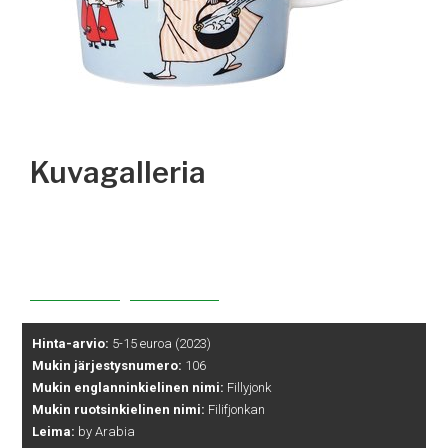
Kuvagalleria
Hinta-arvio:
5-15 euroa (2023)
Mukin järjestysnumero:
106
Mukin englanninkielinen nimi:
Fillyjonk
Mukin ruotsinkielinen nimi:
Filifjonkan
Leima:
by Arabia