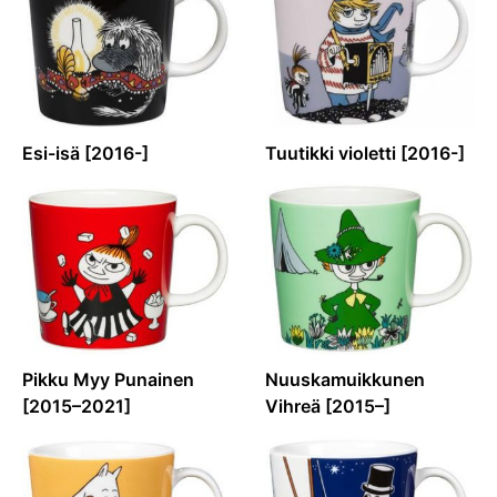
Esi-isä [2016-]
Tuutikki violetti [2016-]
Pikku Myy Punainen
Nuuskamuikkunen
[2015–2021]
Vihreä [2015–]