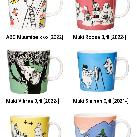
ABC Muumipeikko [2022]
Muki Roosa 0,4l [2022-]
Muki Vihreä 0,4l [2022-]
Muki Sininen 0,4l [2021-]