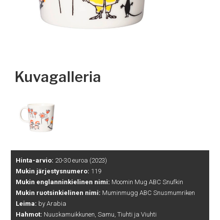
Kuvagalleria
Hinta-arvio:
20-30 euroa (2023)
Mukin järjestysnumero:
119
Mukin englanninkielinen nimi:
Moomin Mug ABC Snufkin
Mukin ruotsinkielinen nimi:
Muminmugg ABC Snusmumriken
Leima:
by Arabia
Hahmot:
Nuuskamuikkunen, Samu, Tiuhti ja Viuhti