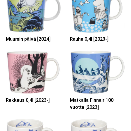
Muumin päivä [2024]
Rauha 0,4l [2023-]
Rakkaus 0,4l [2023-]
Matkalla Finnair 100
vuotta [2023]