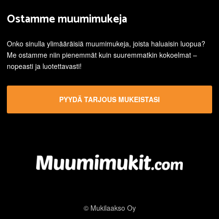
Ostamme muumimukeja
Onko sinulla ylimääräisiä muumimukeja, joista haluaisin luopua?
Me ostamme niin pienemmät kuin suuremmatkin kokoelmat –
nopeasti ja luotettavasti!
PYYDÄ TARJOUS MUKEISTASI
© Mukilaakso Oy