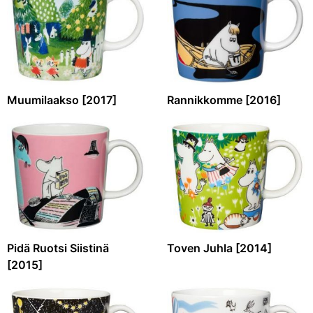
Muumilaakso [2017]
Rannikkomme [2016]
Pidä Ruotsi Siistinä
Toven Juhla [2014]
[2015]