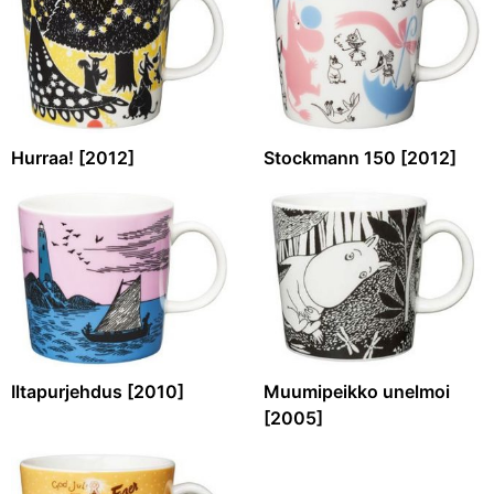
Hurraa! [2012]
Stockmann 150 [2012]
Iltapurjehdus [2010]
Muumipeikko unelmoi
[2005]