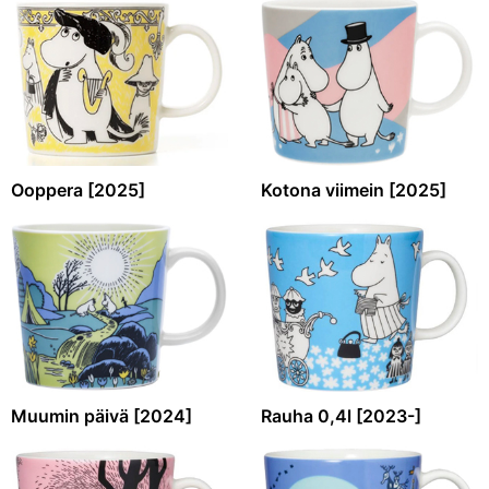
Ooppera [2025]
Kotona viimein [2025]
Muumin päivä [2024]
Rauha 0,4l [2023-]