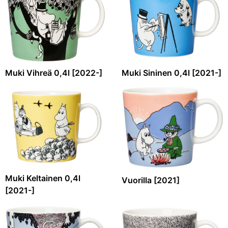
Muki Vihreä 0,4l [2022-]
Muki Sininen 0,4l [2021-]
Muki Keltainen 0,4l
Vuorilla [2021]
[2021-]